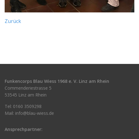
Zurück
Funkencorps Blau Wiess 1968 e. V. Linz am Rhein
Commenderiestrasse 5
53545 Linz am Rhein
Tel: 0160 3509298
Mail:
info@blau-wiess.de
Ansprechpartner: