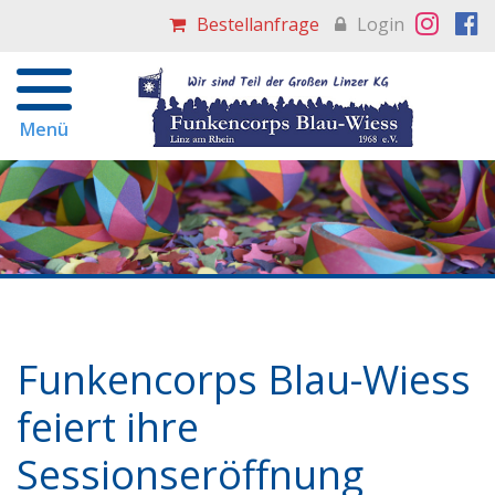
Navigati
Bestellanfrage
Login
überspri
Menü
Funkencorps Blau-Wiess
feiert ihre
Sessionseröffnung